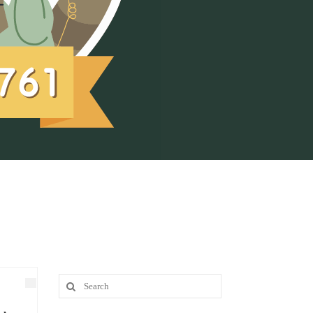
Search
for: