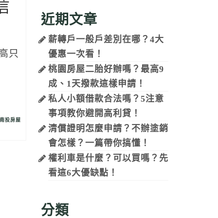
信
近期文章
薪轉戶一般戶差別在哪？4大
高只
優惠一次看！
桃園房屋二胎好辦嗎？最高9
成、1天撥款這樣申請！
私人小額借款合法嗎？5注意
事項教你避開高利貸！
南投房屋
清償證明怎麼申請？不辦塗銷
會怎樣？一篇帶你搞懂！
權利車是什麼？可以買嗎？先
看這6大優缺點！
分類