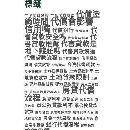
標籤
代償塗
二胎房貸試算
二胎房貸風險
代償會影響
銷時間
信用嗎
代
代償銀行
代償高利
書貸款安全嗎
代
代書貸款審核
代書貸款是
書貸款推薦
地下錢莊嗎
代書貸款沒過
代書貸款流程
信用貸款
信用貸款條件
合法代書貸款
陷阱
信貸試算
公教貸款
合
土
土地抵押貸款
土地貸款利率
法小額借款
土地貸款限制
地貸款試算
土建
建地貸款試算
建地貸款限制
融
房屋二胎條
房貸代償
件
房屋抵押貸款非本人
流程
房貸利率
房貸試算
民間二胎
買
軍公教貸款利率
軍公教貸款
房代償
試算
農地借款
農地抵押貸款
農地貸款流程
農
農會土地貸款
農
地貸款試算
農會建地貸款
銀行代償流程
會農地貸款
雲林借款