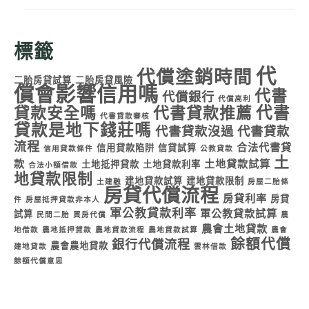
標籤
代
代償塗銷時間
二胎房貸試算
二胎房貸風險
償會影響信用嗎
代書
代償銀行
代償高利
代書
貸款安全嗎
代書貸款推薦
代書貸款審核
貸款是地下錢莊嗎
代書貸款沒過
代書貸款
流程
合法代書貸
信用貸款陷阱
信貸試算
信用貸款條件
公教貸款
土
款
土地貸款試算
土地抵押貸款
土地貸款利率
合法小額借款
地貸款限制
建地貸款試算
建地貸款限制
土建融
房屋二胎條
房貸代償流程
房貸利率
房貸
件
房屋抵押貸款非本人
軍公教貸款利率
軍公教貸款試算
試算
民間二胎
買房代償
農
農會土地貸款
地借款
農地抵押貸款
農地貸款流程
農地貸款試算
農會
餘額代償
銀行代償流程
農會農地貸款
建地貸款
雲林借款
餘額代償意思