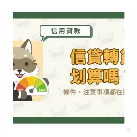
信用貸款
代書貸款
精選知識
銀行貸款
其他貸款
申貸Q&A
久通專欄
時事解析
生活理財
房產Q&A
網友都在問