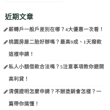
for:
近期文章
薪轉戶一般戶差別在哪？4大優惠一次看！
桃園房屋二胎好辦嗎？最高9成、1天撥款
這樣申請！
私人小額借款合法嗎？5注意事項教你避開
高利貸！
清償證明怎麼申請？不辦塗銷會怎樣？一
篇帶你搞懂！