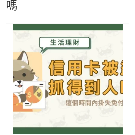
信用貸款
嗎
代書貸款
精選知識
銀行貸款
其他貸款
申貸Q&A
久通專欄
時事解析
生活理財
房產Q&A
網友都在問