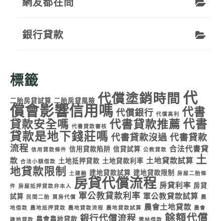
網友都在問
銀行貸款
標籤
代
代償塗銷時間
二胎房貸試算
二胎房貸風險
償會影響信用嗎
代書
代償銀行
代償高利
代書
貸款安全嗎
代書貸款推薦
代書貸款審核
貸款是地下錢莊嗎
代書貸款沒過
代書貸款
流程
合法代書貸
信用貸款陷阱
信貸試算
信用貸款條件
公教貸款
土
款
土地貸款試算
土地抵押貸款
土地貸款利率
合法小額借款
地貸款限制
建地貸款試算
建地貸款限制
土建融
房屋二胎條
房貸代償流程
房貸利率
房貸
件
房屋抵押貸款非本人
軍公教貸款利率
軍公教貸款試算
試算
民間二胎
買房代償
農
農會土地貸款
地借款
農地抵押貸款
農地貸款流程
農地貸款試算
農會
餘額代償
銀行代償流程
農會農地貸款
建地貸款
雲林借款