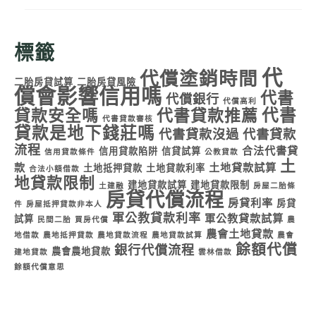
標籤
代
代償塗銷時間
二胎房貸試算
二胎房貸風險
償會影響信用嗎
代書
代償銀行
代償高利
代書
貸款安全嗎
代書貸款推薦
代書貸款審核
貸款是地下錢莊嗎
代書貸款沒過
代書貸款
流程
合法代書貸
信用貸款陷阱
信貸試算
信用貸款條件
公教貸款
土
款
土地貸款試算
土地抵押貸款
土地貸款利率
合法小額借款
地貸款限制
建地貸款試算
建地貸款限制
土建融
房屋二胎條
房貸代償流程
房貸利率
房貸
件
房屋抵押貸款非本人
軍公教貸款利率
軍公教貸款試算
試算
民間二胎
買房代償
農
農會土地貸款
地借款
農地抵押貸款
農地貸款流程
農地貸款試算
農會
餘額代償
銀行代償流程
農會農地貸款
建地貸款
雲林借款
餘額代償意思