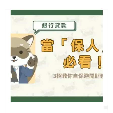
信用貸款
代書貸款
精選知識
銀行貸款
其他貸款
申貸Q&A
久通專欄
時事解析
生活理財
房產Q&A
網友都在問