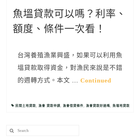
聯絡我們
魚塭貸款可以嗎？利率、
額度、條件一次看！
台灣養殖漁業興盛，如果可以利用魚
塭貸款取得資金，對漁民來說是不錯
的週轉方式。本文 …
Continued
民間土地貸款
,
漁會 貸款申請
,
漁會借貸條件
,
漁會貸款好過嗎
,
魚塭地貸款
Search
for: