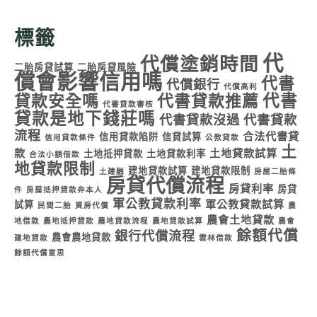
標籤
代
代償塗銷時間
二胎房貸試算
二胎房貸風險
償會影響信用嗎
代書
代償銀行
代償高利
代書
貸款安全嗎
代書貸款推薦
代書貸款審核
貸款是地下錢莊嗎
代書貸款沒過
代書貸款
流程
合法代書貸
信用貸款陷阱
信貸試算
信用貸款條件
公教貸款
土
款
土地貸款試算
土地抵押貸款
土地貸款利率
合法小額借款
地貸款限制
建地貸款試算
建地貸款限制
土建融
房屋二胎條
房貸代償流程
房貸利率
房貸
件
房屋抵押貸款非本人
軍公教貸款利率
軍公教貸款試算
試算
民間二胎
買房代償
農
農會土地貸款
地借款
農地抵押貸款
農地貸款流程
農地貸款試算
農會
餘額代償
銀行代償流程
農會農地貸款
建地貸款
雲林借款
餘額代償意思