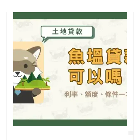
信用貸款
代書貸款
精選知識
銀行貸款
其他貸款
申貸Q&A
久通專欄
時事解析
生活理財
房產Q&A
網友都在問