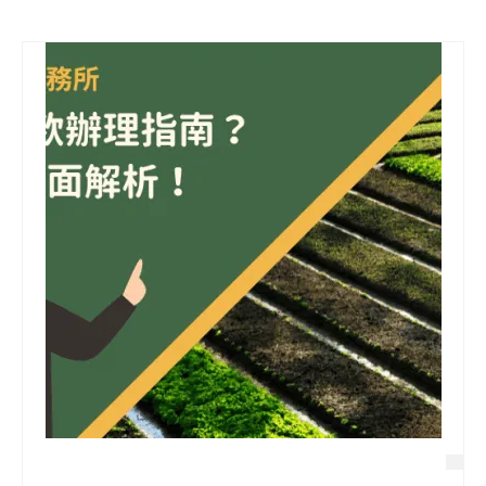
信用貸款
代書貸款
精選知識
銀行貸款
其他貸款
申貸Q&A
久通專欄
時事解析
生活理財
房產Q&A
網友都在問