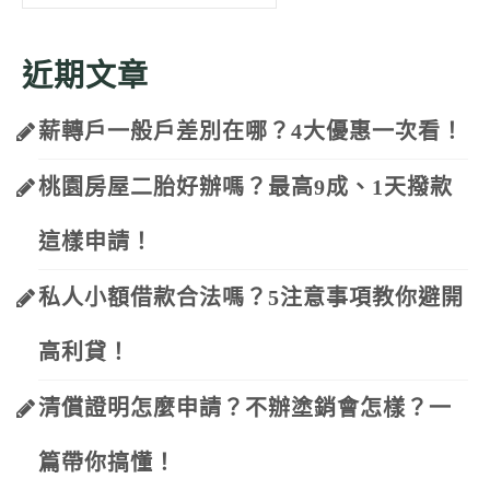
for:
近期文章
薪轉戶一般戶差別在哪？4大優惠一次看！
桃園房屋二胎好辦嗎？最高9成、1天撥款
這樣申請！
私人小額借款合法嗎？5注意事項教你避開
高利貸！
清償證明怎麼申請？不辦塗銷會怎樣？一
篇帶你搞懂！