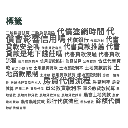
標籤
代
代償塗銷時間
二胎房貸試算
二胎房貸風險
償會影響信用嗎
代書
代償銀行
代償高利
代書
貸款安全嗎
代書貸款推薦
代書貸款審核
貸款是地下錢莊嗎
代書貸款沒過
代書貸款
流程
合法代書貸
信用貸款陷阱
信貸試算
信用貸款條件
公教貸款
土
款
土地貸款試算
土地抵押貸款
土地貸款利率
合法小額借款
地貸款限制
建地貸款試算
建地貸款限制
土建融
房屋二胎條
房貸代償流程
房貸利率
房貸
件
房屋抵押貸款非本人
軍公教貸款利率
軍公教貸款試算
試算
民間二胎
買房代償
農
農會土地貸款
地借款
農地抵押貸款
農地貸款流程
農地貸款試算
農會
餘額代償
銀行代償流程
農會農地貸款
建地貸款
雲林借款
餘額代償意思