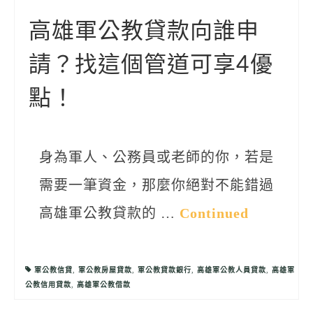
聯絡我們
高雄軍公教貸款向誰申
請？找這個管道可享4優
點！
身為軍人、公務員或老師的你，若是
需要一筆資金，那麼你絕對不能錯過
高雄軍公教貸款的 …
Continued
軍公教信貸
,
軍公教房屋貸款
,
軍公教貸款銀行
,
高雄軍公教人員貸款
,
高雄軍
公教信用貸款
,
高雄軍公教借款