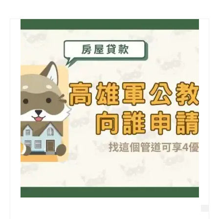
信用貸款
代書貸款
精選知識
銀行貸款
其他貸款
申貸Q&A
久通專欄
時事解析
生活理財
房產Q&A
網友都在問