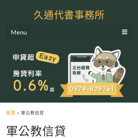
久通代書事務所
Menu
服務項目
土地二胎申貸
房屋二胎申貸
軍公教貸款
個人信貸
土地貸款
首頁
»
軍公教信貸
房屋貸款
軍公教信貸