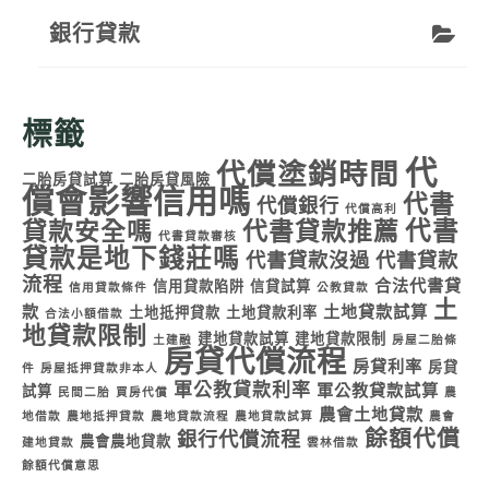
銀行貸款
標籤
代
代償塗銷時間
二胎房貸試算
二胎房貸風險
償會影響信用嗎
代書
代償銀行
代償高利
代書
貸款安全嗎
代書貸款推薦
代書貸款審核
貸款是地下錢莊嗎
代書貸款沒過
代書貸款
流程
合法代書貸
信用貸款陷阱
信貸試算
信用貸款條件
公教貸款
土
款
土地貸款試算
土地抵押貸款
土地貸款利率
合法小額借款
地貸款限制
建地貸款試算
建地貸款限制
土建融
房屋二胎條
房貸代償流程
房貸利率
房貸
件
房屋抵押貸款非本人
軍公教貸款利率
軍公教貸款試算
試算
民間二胎
買房代償
農
農會土地貸款
地借款
農地抵押貸款
農地貸款流程
農地貸款試算
農會
餘額代償
銀行代償流程
農會農地貸款
建地貸款
雲林借款
餘額代償意思