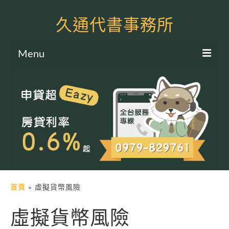
久通代書事務所
Menu
服務項目
土地二胎申貸
房屋二胎申貸
軍公教貸款
個人信貸
土地貸款
首頁
»
虛擬貨幣風險
房屋貸款
虛擬貨幣風險