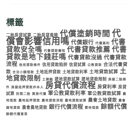
標籤
代
代償塗銷時間
二胎房貸試算
二胎房貸風險
償會影響信用嗎
代書
代償銀行
代償高利
代書
貸款安全嗎
代書貸款推薦
代書貸款審核
貸款是地下錢莊嗎
代書貸款沒過
代書貸款
流程
合法代書貸
信用貸款陷阱
信貸試算
信用貸款條件
公教貸款
土
款
土地貸款試算
土地抵押貸款
土地貸款利率
合法小額借款
地貸款限制
建地貸款試算
建地貸款限制
土建融
房屋二胎條
房貸代償流程
房貸利率
房貸
件
房屋抵押貸款非本人
軍公教貸款利率
軍公教貸款試算
試算
民間二胎
買房代償
農
農會土地貸款
地借款
農地抵押貸款
農地貸款流程
農地貸款試算
農會
餘額代償
銀行代償流程
農會農地貸款
建地貸款
雲林借款
餘額代償意思