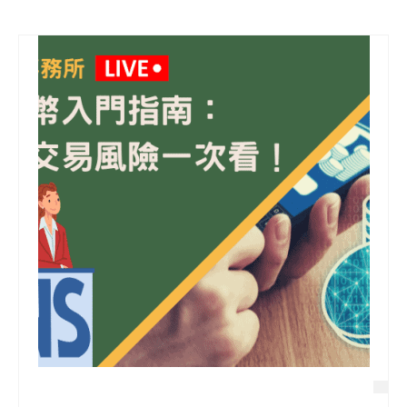
信用貸款
代書貸款
精選知識
銀行貸款
其他貸款
申貸Q&A
久通專欄
時事解析
生活理財
房產Q&A
網友都在問