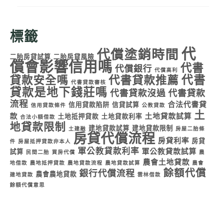
標籤
代
代償塗銷時間
二胎房貸試算
二胎房貸風險
償會影響信用嗎
代書
代償銀行
代償高利
代書
貸款安全嗎
代書貸款推薦
代書貸款審核
貸款是地下錢莊嗎
代書貸款沒過
代書貸款
流程
合法代書貸
信用貸款陷阱
信貸試算
信用貸款條件
公教貸款
土
款
土地貸款試算
土地抵押貸款
土地貸款利率
合法小額借款
地貸款限制
建地貸款試算
建地貸款限制
土建融
房屋二胎條
房貸代償流程
房貸利率
房貸
件
房屋抵押貸款非本人
軍公教貸款利率
軍公教貸款試算
試算
民間二胎
買房代償
農
農會土地貸款
地借款
農地抵押貸款
農地貸款流程
農地貸款試算
農會
餘額代償
銀行代償流程
農會農地貸款
建地貸款
雲林借款
餘額代償意思