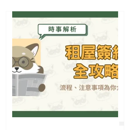
信用貸款
代書貸款
精選知識
銀行貸款
其他貸款
申貸Q&A
久通專欄
時事解析
生活理財
房產Q&A
網友都在問