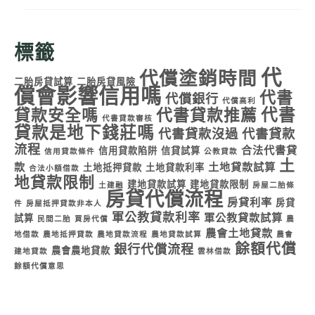
標籤
代
代償塗銷時間
二胎房貸試算
二胎房貸風險
償會影響信用嗎
代書
代償銀行
代償高利
代書
貸款安全嗎
代書貸款推薦
代書貸款審核
貸款是地下錢莊嗎
代書貸款沒過
代書貸款
流程
合法代書貸
信用貸款陷阱
信貸試算
信用貸款條件
公教貸款
土
款
土地貸款試算
土地抵押貸款
土地貸款利率
合法小額借款
地貸款限制
建地貸款試算
建地貸款限制
土建融
房屋二胎條
房貸代償流程
房貸利率
房貸
件
房屋抵押貸款非本人
軍公教貸款利率
軍公教貸款試算
試算
民間二胎
買房代償
農
農會土地貸款
地借款
農地抵押貸款
農地貸款流程
農地貸款試算
農會
餘額代償
銀行代償流程
農會農地貸款
建地貸款
雲林借款
餘額代償意思