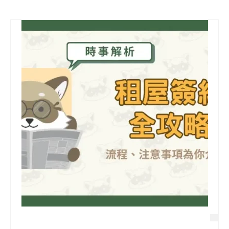
信用貸款
代書貸款
精選知識
銀行貸款
其他貸款
申貸Q&A
久通專欄
時事解析
生活理財
房產Q&A
網友都在問