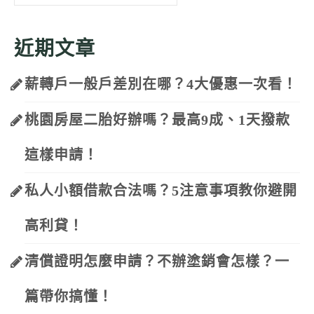
for:
近期文章
薪轉戶一般戶差別在哪？4大優惠一次看！
桃園房屋二胎好辦嗎？最高9成、1天撥款
這樣申請！
私人小額借款合法嗎？5注意事項教你避開
高利貸！
清償證明怎麼申請？不辦塗銷會怎樣？一
篇帶你搞懂！