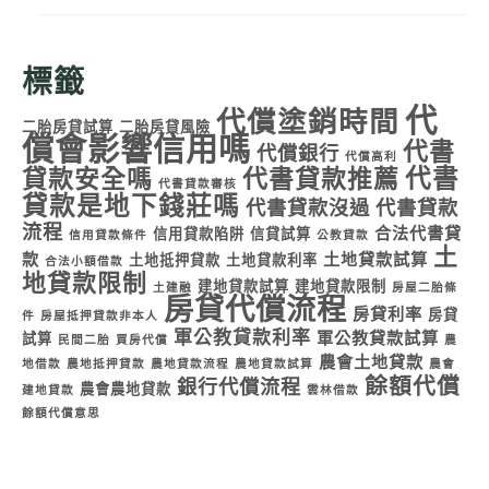
標籤
代
代償塗銷時間
二胎房貸試算
二胎房貸風險
償會影響信用嗎
代書
代償銀行
代償高利
代書
貸款安全嗎
代書貸款推薦
代書貸款審核
貸款是地下錢莊嗎
代書貸款沒過
代書貸款
流程
合法代書貸
信用貸款陷阱
信貸試算
信用貸款條件
公教貸款
土
款
土地貸款試算
土地抵押貸款
土地貸款利率
合法小額借款
地貸款限制
建地貸款試算
建地貸款限制
土建融
房屋二胎條
房貸代償流程
房貸利率
房貸
件
房屋抵押貸款非本人
軍公教貸款利率
軍公教貸款試算
試算
民間二胎
買房代償
農
農會土地貸款
地借款
農地抵押貸款
農地貸款流程
農地貸款試算
農會
餘額代償
銀行代償流程
農會農地貸款
建地貸款
雲林借款
餘額代償意思