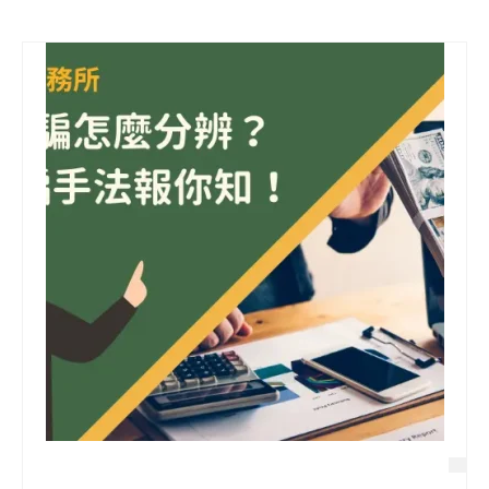
信用貸款
代書貸款
精選知識
銀行貸款
其他貸款
申貸Q&A
久通專欄
時事解析
生活理財
房產Q&A
網友都在問