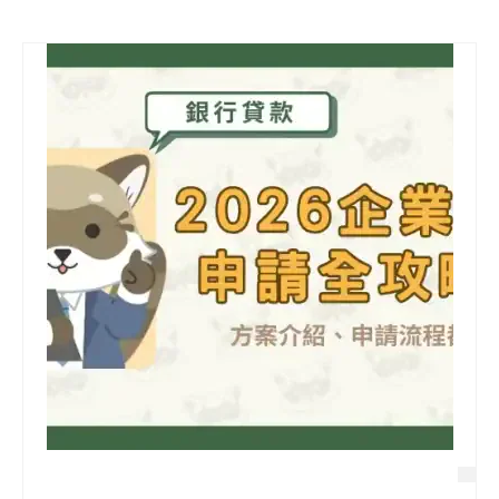
信用貸款
代書貸款
精選知識
銀行貸款
其他貸款
申貸Q&A
久通專欄
時事解析
生活理財
房產Q&A
網友都在問