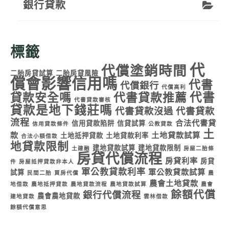
銀行貸款
標籤
代
代償塗銷時間
二胎房貸試算
二胎房貸風險
償會影響信用嗎
代書
代償銀行
代償高利
代書
貸款安全嗎
代書貸款推薦
代書貸款審核
貸款是地下錢莊嗎
代書貸款沒過
代書貸款
流程
合法代書貸
信用貸款陷阱
信貸試算
信用貸款條件
公教貸款
土
款
土地貸款試算
土地抵押貸款
土地貸款利率
合法小額借款
地貸款限制
建地貸款試算
建地貸款限制
土建融
房屋二胎條
房貸代償流程
房貸利率
房貸
件
房屋抵押貸款非本人
軍公教貸款利率
軍公教貸款試算
試算
民間二胎
買房代償
農
農會土地貸款
地借款
農地抵押貸款
農地貸款流程
農地貸款試算
農會
餘額代償
銀行代償流程
農會農地貸款
建地貸款
雲林借款
餘額代償意思