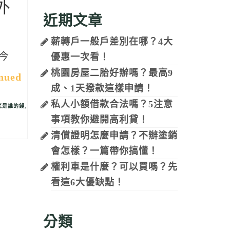
外
近期文章
薪轉戶一般戶差別在哪？4大
今
優惠一次看！
桃園房屋二胎好辦嗎？最高9
nued
成、1天撥款這樣申請！
私人小額借款合法嗎？5注意
底是誰的錢
,
事項教你避開高利貸！
清償證明怎麼申請？不辦塗銷
會怎樣？一篇帶你搞懂！
權利車是什麼？可以買嗎？先
看這6大優缺點！
分類