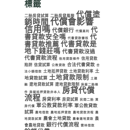
標籤
代償塗
二胎房貸試算
二胎房貸風險
代償會影響
銷時間
信用嗎
代
代償銀行
代償高利
書貸款安全嗎
代
代書貸款審核
代書貸款是
書貸款推薦
地下錢莊嗎
代書貸款沒過
代書貸款流程
信用貸款
信用貸款條件
合法代書貸款
陷阱
信貸試算
公教貸款
合
土
土地抵押貸款
土地貸款利率
法小額借款
土地貸款限制
地貸款試算
土建
建地貸款試算
建地貸款限制
融
房屋二胎條
房貸代償
件
房屋抵押貸款非本人
流程
房貸利率
房貸試算
民間二胎
買
軍公教貸款利率
軍公教貸款
房代償
試算
農地借款
農地抵押貸款
農地貸款流程
農
農會土地貸款
農
地貸款試算
農會建地貸款
銀行代償流程
會農地貸款
雲林借款