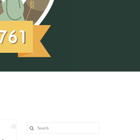
Search
for: