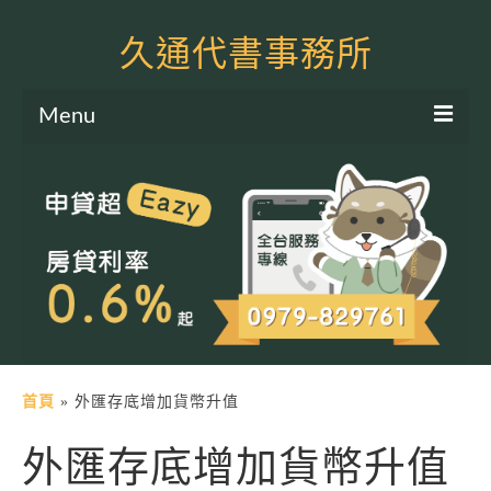
久通代書事務所
Menu
服務項目
土地二胎申貸
房屋二胎申貸
軍公教貸款
個人信貸
土地貸款
首頁
»
外匯存底增加貨幣升值
房屋貸款
外匯存底增加貨幣升值