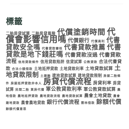
標籤
代
代償塗銷時間
二胎房貸試算
二胎房貸風險
償會影響信用嗎
代書
代償銀行
代償高利
代書
貸款安全嗎
代書貸款推薦
代書貸款審核
貸款是地下錢莊嗎
代書貸款沒過
代書貸款
流程
合法代書貸
信用貸款陷阱
信貸試算
信用貸款條件
公教貸款
土
款
土地貸款試算
土地抵押貸款
土地貸款利率
合法小額借款
地貸款限制
建地貸款試算
建地貸款限制
土建融
房屋二胎條
房貸代償流程
房貸利率
房貸
件
房屋抵押貸款非本人
軍公教貸款利率
軍公教貸款試算
試算
民間二胎
買房代償
農
農會土地貸款
地借款
農地抵押貸款
農地貸款流程
農地貸款試算
農會
餘額代償
銀行代償流程
農會農地貸款
建地貸款
雲林借款
餘額代償意思