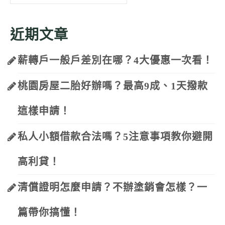
for:
近期文章
薪轉戶一般戶差別在哪？4大優惠一次看！
桃園房屋二胎好辦嗎？最高9成、1天撥款
這樣申請！
私人小額借款合法嗎？5注意事項教你避開
高利貸！
清償證明怎麼申請？不辦塗銷會怎樣？一
篇帶你搞懂！