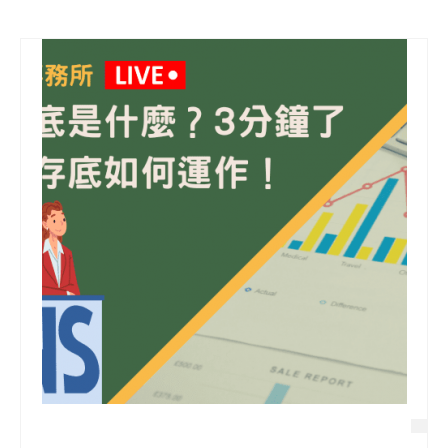
信用貸款
代書貸款
精選知識
銀行貸款
其他貸款
申貸Q&A
久通專欄
時事解析
生活理財
房產Q&A
網友都在問