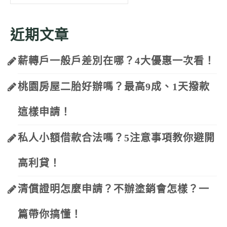
for:
近期文章
薪轉戶一般戶差別在哪？4大優惠一次看！
桃園房屋二胎好辦嗎？最高9成、1天撥款
這樣申請！
私人小額借款合法嗎？5注意事項教你避開
高利貸！
清償證明怎麼申請？不辦塗銷會怎樣？一
篇帶你搞懂！