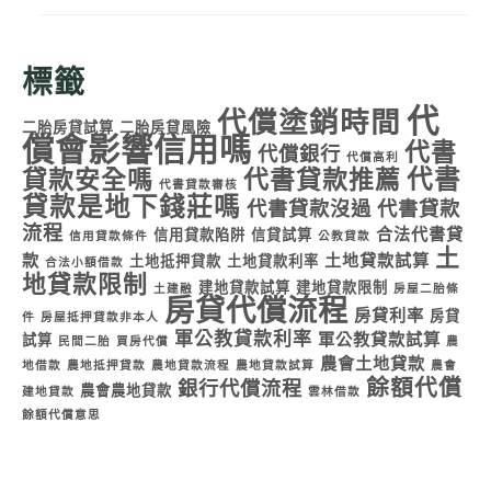
標籤
代
代償塗銷時間
二胎房貸試算
二胎房貸風險
償會影響信用嗎
代書
代償銀行
代償高利
代書
貸款安全嗎
代書貸款推薦
代書貸款審核
貸款是地下錢莊嗎
代書貸款沒過
代書貸款
流程
合法代書貸
信用貸款陷阱
信貸試算
信用貸款條件
公教貸款
土
款
土地貸款試算
土地抵押貸款
土地貸款利率
合法小額借款
地貸款限制
建地貸款試算
建地貸款限制
土建融
房屋二胎條
房貸代償流程
房貸利率
房貸
件
房屋抵押貸款非本人
軍公教貸款利率
軍公教貸款試算
試算
民間二胎
買房代償
農
農會土地貸款
地借款
農地抵押貸款
農地貸款流程
農地貸款試算
農會
餘額代償
銀行代償流程
農會農地貸款
建地貸款
雲林借款
餘額代償意思