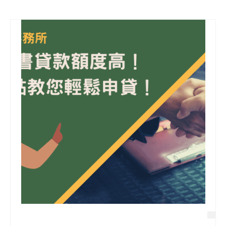
信用貸款
代書貸款
精選知識
銀行貸款
其他貸款
申貸Q&A
久通專欄
時事解析
生活理財
房產Q&A
網友都在問