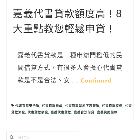
聯絡我們
嘉義代書貸款額度高！8
大重點教您輕鬆申貸！
嘉義代書貸款是一種申辦門檻低的民
間借貸方式，有很多人會擔心代書貸
款是不是合法、安 …
Continued
代書貸款安全嗎
,
代書貸款推薦
,
代書貸款是地下錢莊嗎
,
代書貸款沒過
,
代書
貸款流程
,
代書貸款額度
,
嘉義代書貸款
,
嘉義合法借貸
,
嘉義民間借款
Search