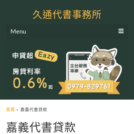
久通代書事務所
Menu
服務項目
土地二胎申貸
房屋二胎申貸
軍公教貸款
個人信貸
土地貸款
首頁
»
嘉義代書貸款
房屋貸款
嘉義代書貸款