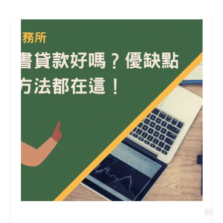
信用貸款
代書貸款
精選知識
銀行貸款
其他貸款
申貸Q&A
久通專欄
時事解析
生活理財
房產Q&A
網友都在問