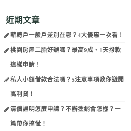
for:
近期文章
薪轉戶一般戶差別在哪？4大優惠一次看！
桃園房屋二胎好辦嗎？最高9成、1天撥款
這樣申請！
私人小額借款合法嗎？5注意事項教你避開
高利貸！
清償證明怎麼申請？不辦塗銷會怎樣？一
篇帶你搞懂！