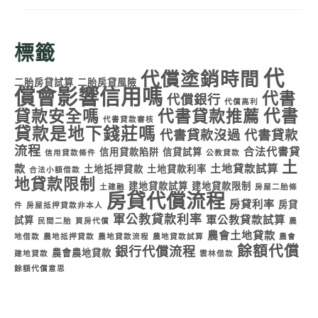
標籤
代
代償塗銷時間
二胎房貸試算
二胎房貸風險
償會影響信用嗎
代書
代償銀行
代償高利
代書
貸款安全嗎
代書貸款推薦
代書貸款審核
貸款是地下錢莊嗎
代書貸款沒過
代書貸款
流程
合法代書貸
信用貸款陷阱
信貸試算
信用貸款條件
公教貸款
土
款
土地貸款試算
土地抵押貸款
土地貸款利率
合法小額借款
地貸款限制
建地貸款試算
建地貸款限制
土建融
房屋二胎條
房貸代償流程
房貸利率
房貸
件
房屋抵押貸款非本人
軍公教貸款利率
軍公教貸款試算
試算
民間二胎
買房代償
農
農會土地貸款
地借款
農地抵押貸款
農地貸款流程
農地貸款試算
農會
餘額代償
銀行代償流程
農會農地貸款
建地貸款
雲林借款
餘額代償意思