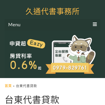
久通代書事務所
Menu
服務項目
土地二胎申貸
房屋二胎申貸
軍公教貸款
個人信貸
土地貸款
首頁
»
台東代書貸款
房屋貸款
台東代書貸款