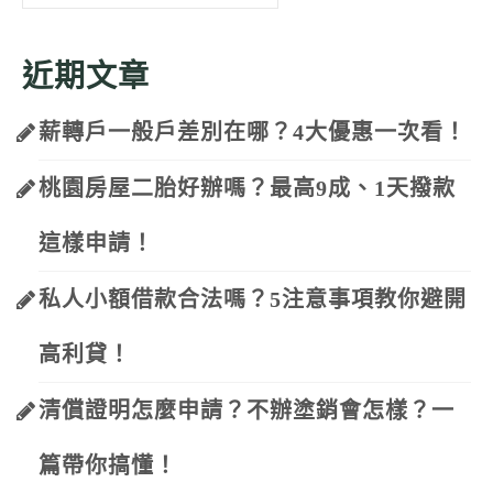
for:
近期文章
薪轉戶一般戶差別在哪？4大優惠一次看！
桃園房屋二胎好辦嗎？最高9成、1天撥款
這樣申請！
私人小額借款合法嗎？5注意事項教你避開
高利貸！
清償證明怎麼申請？不辦塗銷會怎樣？一
篇帶你搞懂！