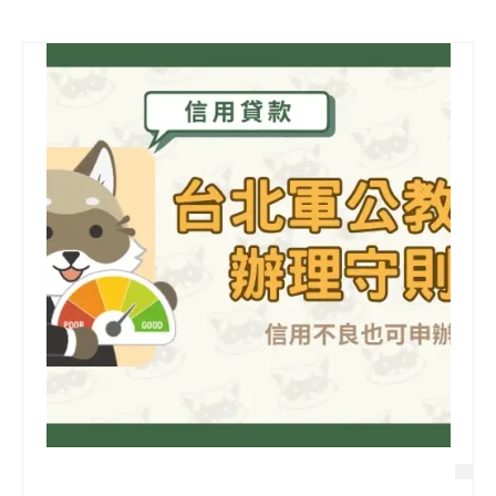
信用貸款
代書貸款
精選知識
銀行貸款
其他貸款
申貸Q&A
久通專欄
時事解析
生活理財
房產Q&A
網友都在問