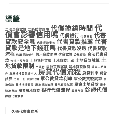
標籤
代
代償塗銷時間
二胎房貸試算
二胎房貸風險
償會影響信用嗎
代書
代償銀行
代償高利
代書
貸款安全嗎
代書貸款推薦
代書貸款審核
貸款是地下錢莊嗎
代書貸款沒過
代書貸款
流程
合法代書貸
信用貸款陷阱
信貸試算
信用貸款條件
公教貸款
土
款
土地貸款試算
土地抵押貸款
土地貸款利率
合法小額借款
地貸款限制
建地貸款試算
建地貸款限制
土建融
房屋二胎條
房貸代償流程
房貸利率
房貸
件
房屋抵押貸款非本人
軍公教貸款利率
軍公教貸款試算
試算
民間二胎
買房代償
農
農會土地貸款
地借款
農地抵押貸款
農地貸款流程
農地貸款試算
農會
餘額代償
銀行代償流程
農會農地貸款
建地貸款
雲林借款
餘額代償意思
久通代書事務所