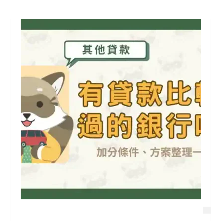
信用貸款
代書貸款
精選知識
銀行貸款
其他貸款
申貸Q&A
久通專欄
時事解析
生活理財
房產Q&A
網友都在問