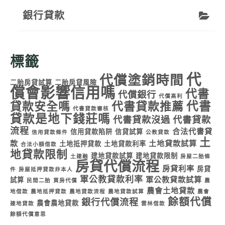
銀行貸款
標籤
代
代償塗銷時間
二胎房貸試算
二胎房貸風險
償會影響信用嗎
代書
代償銀行
代償高利
代書
貸款安全嗎
代書貸款推薦
代書貸款審核
貸款是地下錢莊嗎
代書貸款沒過
代書貸款
流程
合法代書貸
信用貸款陷阱
信貸試算
信用貸款條件
公教貸款
土
款
土地貸款試算
土地抵押貸款
土地貸款利率
合法小額借款
地貸款限制
建地貸款試算
建地貸款限制
土建融
房屋二胎條
房貸代償流程
房貸利率
房貸
件
房屋抵押貸款非本人
軍公教貸款利率
軍公教貸款試算
試算
民間二胎
買房代償
農
農會土地貸款
地借款
農地抵押貸款
農地貸款流程
農地貸款試算
農會
餘額代償
銀行代償流程
農會農地貸款
建地貸款
雲林借款
餘額代償意思