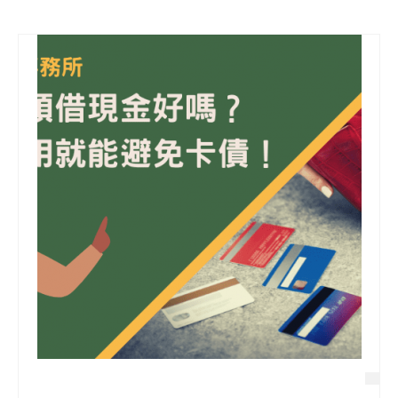
信用貸款
代書貸款
精選知識
銀行貸款
其他貸款
申貸Q&A
久通專欄
時事解析
生活理財
房產Q&A
網友都在問