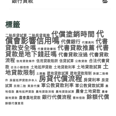
銀行貸款
標籤
代
代償塗銷時間
二胎房貸試算
二胎房貸風險
償會影響信用嗎
代書
代償銀行
代償高利
代書
貸款安全嗎
代書貸款推薦
代書貸款審核
貸款是地下錢莊嗎
代書貸款沒過
代書貸款
流程
合法代書貸
信用貸款陷阱
信貸試算
信用貸款條件
公教貸款
土
款
土地貸款試算
土地抵押貸款
土地貸款利率
合法小額借款
地貸款限制
建地貸款試算
建地貸款限制
土建融
房屋二胎條
房貸代償流程
房貸利率
房貸
件
房屋抵押貸款非本人
軍公教貸款利率
軍公教貸款試算
試算
民間二胎
買房代償
農
農會土地貸款
地借款
農地抵押貸款
農地貸款流程
農地貸款試算
農會
餘額代償
銀行代償流程
農會農地貸款
建地貸款
雲林借款
餘額代償意思