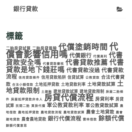
銀行貸款
標籤
代
代償塗銷時間
二胎房貸試算
二胎房貸風險
償會影響信用嗎
代書
代償銀行
代償高利
代書
貸款安全嗎
代書貸款推薦
代書貸款審核
貸款是地下錢莊嗎
代書貸款沒過
代書貸款
流程
合法代書貸
信用貸款陷阱
信貸試算
信用貸款條件
公教貸款
土
款
土地貸款試算
土地抵押貸款
土地貸款利率
合法小額借款
地貸款限制
建地貸款試算
建地貸款限制
土建融
房屋二胎條
房貸代償流程
房貸利率
房貸
件
房屋抵押貸款非本人
軍公教貸款利率
軍公教貸款試算
試算
民間二胎
買房代償
農
農會土地貸款
地借款
農地抵押貸款
農地貸款流程
農地貸款試算
農會
餘額代償
銀行代償流程
農會農地貸款
建地貸款
雲林借款
餘額代償意思