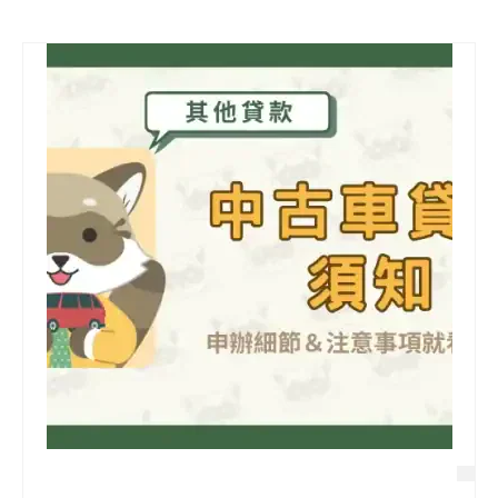
信用貸款
代書貸款
精選知識
銀行貸款
其他貸款
申貸Q&A
久通專欄
時事解析
生活理財
房產Q&A
網友都在問